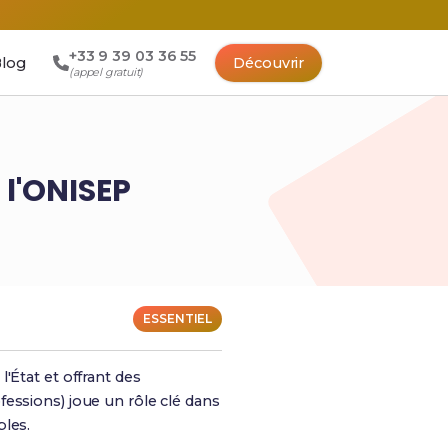
+33 9 39 03 36 55
log
Découvrir
(appel gratuit)
 l'ONISEP
ESSENTIEL
'État et offrant des
essions) joue un rôle clé dans
bles.