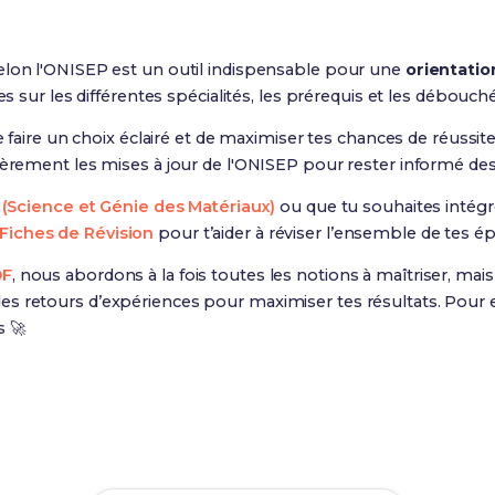
lon l'ONISEP est un outil indispensable pour une
orientatio
les sur les différentes spécialités, les prérequis et les débouc
e faire un choix éclairé et de maximiser tes chances de réussite
lièrement les mises à jour de l'ONISEP pour rester informé de
(Science et Génie des Matériaux)
ou que tu souhaites intégr
Fiches de Révision
pour t’aider à réviser l’ensemble de tes é
DF
, nous abordons à la fois toutes les notions à maîtriser, ma
s retours d’expériences pour maximiser tes résultats. Pour e
s 🚀
Prêt(e) à réussir ton examen ?
ec nos
142 Fiches de Révision
pour le BUT SGM et maximise te