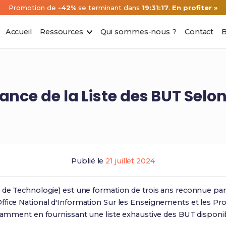
Promotion de
-42%
se terminant dans
19:31:16
.
En profiter »
Accueil
Ressources
Qui sommes-nous ?
Contact
B
ance de la Liste des BUT Selon
Publié le
21 juillet 2024
 de Technologie) est une formation de trois ans reconnue par l
fice National d'Information Sur les Enseignements et les Prof
otamment en fournissant une liste exhaustive des BUT disponi