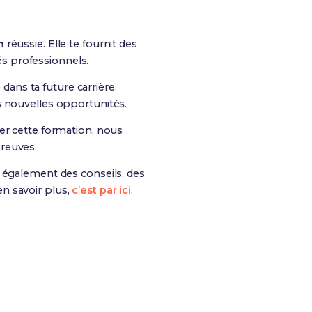
n
réussie. Elle te fournit des
hés professionnels.
 dans ta future carrière.
s nouvelles opportunités.
er cette formation, nous
preuves.
is également des conseils, des
n savoir plus,
c’est par ici
.
s chances de réussite !