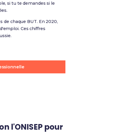
e, si tu te demandes si le
ées.
més de chaque BUT. En 2020,
'emploi. Ces chiffres
ussie.
essionnelle
lon l'ONISEP pour