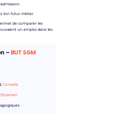
'admission.
 ton futur métier.
 permet de comparer les
rouvaient un emploi dans les
on –
BUT SGM
&
Conseils
r
l'Examen
agogiques