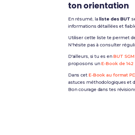
ton orientation
En résumé, la
liste des BUT
se
informations détaillées et fiab
Utiliser cette liste te permet d
N'hésite pas à consulter régu
D'ailleurs, si tu es en
BUT SGM 
proposons un
E-Book de 142 
Dans cet
E-Book au format P
astuces méthodologiques et de
Bon courage dans tes révision
Révise efficacement av