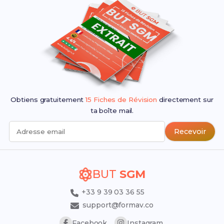
Obtiens gratuitement
15 Fiches de Révision
directement sur
ta boîte mail.
Recevoir
Adresse email
BUT
SGM
+33 9 39 03 36 55
support@formav.co
Facebook
Instagram