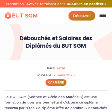
Promotion
-42%
se terminant dans
16:40:07
.
En profiter »
BUT
SGM
Découvrir
Débouchés et Salaires des
Diplômés du BUT SGM
Par
Juliette
Publié le
12 mars 2025
CARRIÈRE
Le BUT SGM (Science et Génie des Matériaux) est une
formation de trois ans permettant d'obtenir un diplôme
reconnu par l'État. Ce diplôme offre de nombreux débouchés