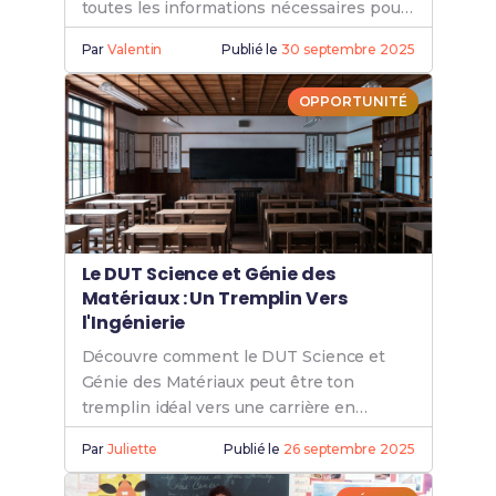
toutes les informations nécessaires pour
l'admission à Nîmes.
Par
Valentin
Publié le
30 septembre 2025
OPPORTUNITÉ
Le DUT Science et Génie des
Matériaux : Un Tremplin Vers
l'Ingénierie
Découvre comment le DUT Science et
Génie des Matériaux peut être ton
tremplin idéal vers une carrière en
ingénierie grâce à une formation
Par
Juliette
Publié le
26 septembre 2025
spécialisée.